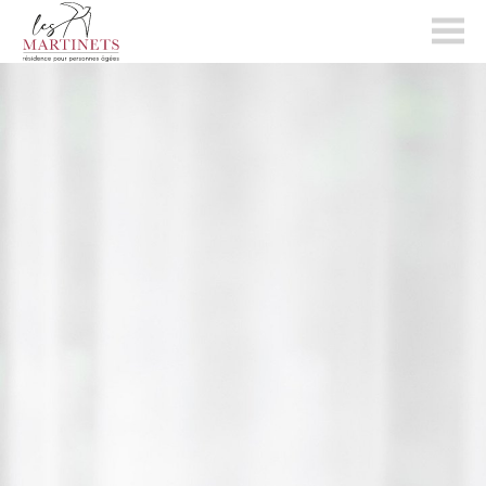
les-
martinets.ch