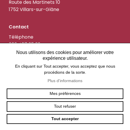
Route des Martinets 10
1752 Villars-sur-Glâne
Contact
Téléphone
026 407 35 33
Nous utilisons des cookies pour améliorer votre
E-mail
expérience utilisateur.
office@les-martinets.ch
En cliquant sur Tout accepter, vous acceptez que nous
procédions de la sorte.
En dehors des heures
Plus d'informations
Contact en dehors des heures d'ouverture de
Mes préférences
bureau et le week-end
Tél.
026 407 35 30
Tout refuser
Cafétéria (ouverte de 9h à 18h)
Tout accepter
Tél.
026 407 35 07
TOP