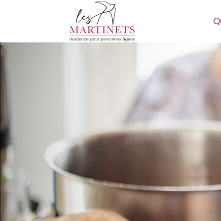
Q
les-
martinets.ch